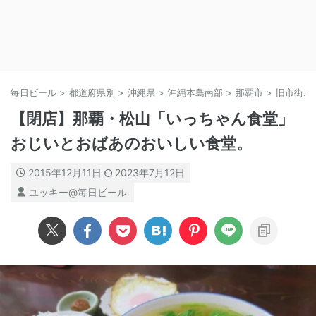
毎日ビール
>
都道府県別
>
沖縄県
>
沖縄本島南部
>
那覇市
>
旧市街エ
【閉店】那覇・松山「いっちゃん食堂」
おじいとおばあのおいしい食堂。
2015年12月11日
2023年7月12日
ユッキー@毎日ビール