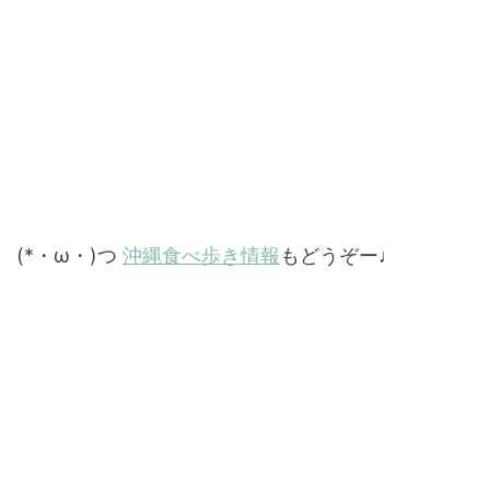
(*・ω・)つ
沖縄食べ歩き情報
もどうぞー♩