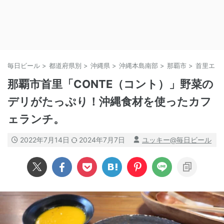
毎日ビール
>
都道府県別
>
沖縄県
>
沖縄本島南部
>
那覇市
>
首里エリ
那覇市首里「CONTE（コント）」野菜の
デリがたっぷり！沖縄食材を使ったカフ
ェランチ。
2022年7月14日
2024年7月7日
ユッキー@毎日ビール