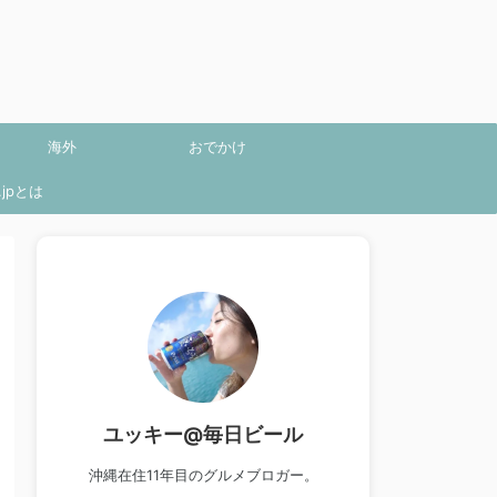
海外
おでかけ
jpとは
ユッキー@毎日ビール
沖縄在住11年目のグルメブロガー。