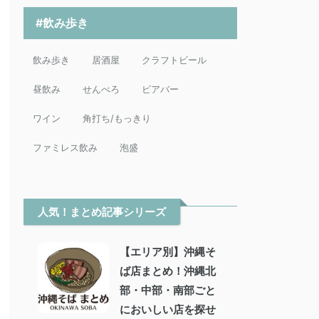
#飲み歩き
飲み歩き
居酒屋
クラフトビール
昼飲み
せんべろ
ビアバー
ワイン
角打ち/もっきり
ファミレス飲み
泡盛
人気！まとめ記事シリーズ
【エリア別】沖縄そ
ば店まとめ！沖縄北
部・中部・南部ごと
においしい店を探せ