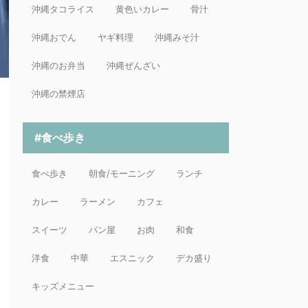
沖縄タコライス
黄色いカレー
骨汁
沖縄おでん
ヤギ料理
沖縄みそ汁
沖縄のお弁当
沖縄ぜんざい
沖縄の禁煙店
#食べ歩き
食べ歩き
朝食/モーニング
ランチ
カレー
ラーメン
カフェ
スイーツ
パン屋
お肉
和食
洋食
中華
エスニック
デカ盛り
キッズメニュー