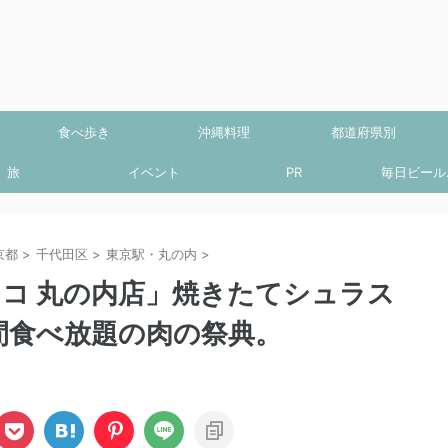
食べ歩き
沖縄料理
都道府県別
旅
イベント
PR
毎日ビール.
京都
>
千代田区
>
東京駅・丸の内
>
シコ 丸の内店」焼きたてシュラス
間食べ放題の肉の祭典。