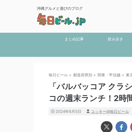
沖縄グルメと遊びのブログ
まとめ記事
飲み歩き
毎日ビール
>
都道府県別
>
関東・甲信越
>
東
「バルバッコア クラ
コの週末ランチ！2時
2024年6月5日
ユッキー@毎日ビール