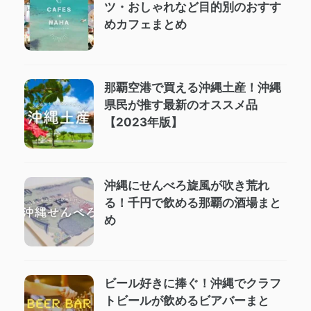
ツ・おしゃれなど目的別のおすす
めカフェまとめ
那覇空港で買える沖縄土産！沖縄
県民が推す最新のオススメ品
【2023年版】
沖縄にせんべろ旋風が吹き荒れ
る！千円で飲める那覇の酒場まと
め
ビール好きに捧ぐ！沖縄でクラフ
トビールが飲めるビアバーまと