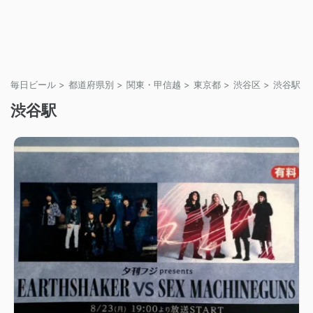
毎日ビール
>
都道府県別
>
関東・甲信越
>
東京都
>
渋谷区
>
渋谷駅
>
渋谷駅