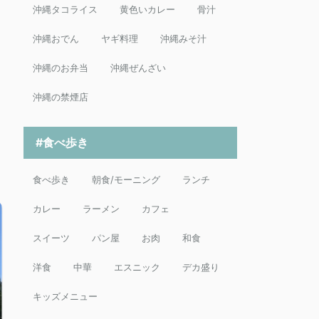
沖縄タコライス
黄色いカレー
骨汁
沖縄おでん
ヤギ料理
沖縄みそ汁
沖縄のお弁当
沖縄ぜんざい
沖縄の禁煙店
#食べ歩き
食べ歩き
朝食/モーニング
ランチ
カレー
ラーメン
カフェ
スイーツ
パン屋
お肉
和食
洋食
中華
エスニック
デカ盛り
キッズメニュー