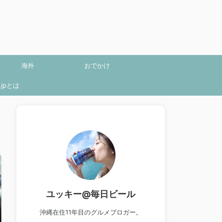
海外
おでかけ
jpとは
ユッキー@毎日ビール
沖縄在住11年目のグルメブロガー。