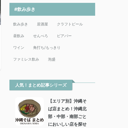
#飲み歩き
飲み歩き
居酒屋
クラフトビール
昼飲み
せんべろ
ビアバー
ワイン
角打ち/もっきり
ファミレス飲み
泡盛
人気！まとめ記事シリーズ
【エリア別】沖縄そ
ば店まとめ！沖縄北
部・中部・南部ごと
においしい店を探せ