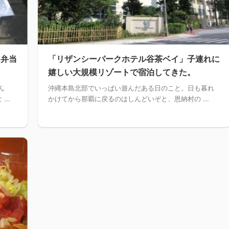
マ弁当
「リザンシーパークホテル谷茶ベイ」子連れに
嬉しい大規模リゾートで宿泊してきた。
ん
沖縄本島北部でいっぱい遊んだある日のこと。日も暮れ
..
かけてから那覇に戻るのはしんどいぞと、恩納村の ...