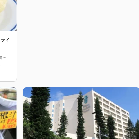
フライ
通っ
..