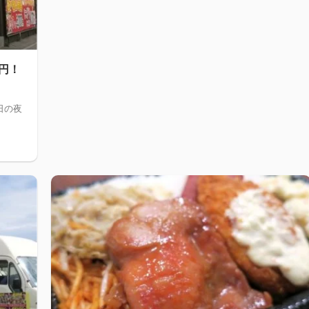
円！
日の夜