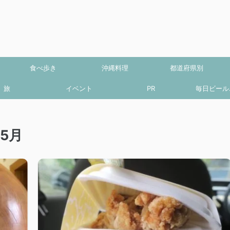
食べ歩き
沖縄料理
都道府県別
旅
イベント
PR
毎日ビール.
5月