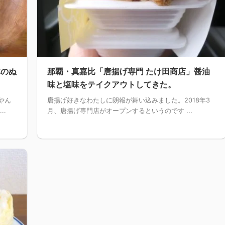
木のぬ
那覇・真嘉比「唐揚げ専門 たけ田商店」醤油
味と塩味をテイクアウトしてきた。
やん
唐揚げ好きなわたしに朗報が舞い込みました。2018年3
..
月、唐揚げ専門店がオープンするというのです ...