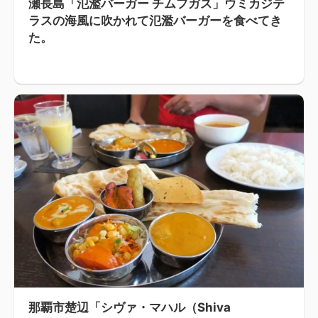
瀬長島「氾濫バーガー チムフガス」ウミカジテ
ラスの海風に吹かれて氾濫バーガーを食べてき
た。
那覇市楚辺「シヴァ・マハル（Shiva