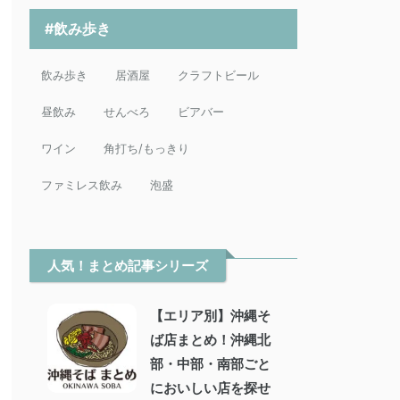
#飲み歩き
飲み歩き
居酒屋
クラフトビール
昼飲み
せんべろ
ビアバー
ワイン
角打ち/もっきり
ファミレス飲み
泡盛
人気！まとめ記事シリーズ
【エリア別】沖縄そ
ば店まとめ！沖縄北
部・中部・南部ごと
においしい店を探せ