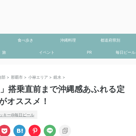
食べ歩き
沖縄料理
都道府県別
旅
イベント
PR
毎日ビール.
南部
>
那覇市
>
小禄エリア
>
鏡水
>
堂」搭乗直前まで沖縄感あふれる定
がオススメ！
ッキー@毎日ビール