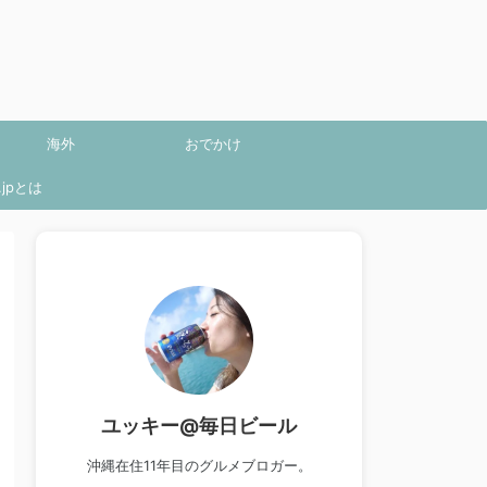
海外
おでかけ
jpとは
ユッキー@毎日ビール
沖縄在住11年目のグルメブロガー。