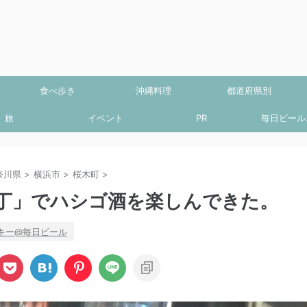
食べ歩き
沖縄料理
都道府県別
旅
イベント
PR
毎日ビール.
奈川県
>
横浜市
>
桜木町
>
丁」でハシゴ酒を楽しんできた。
キー@毎日ビール