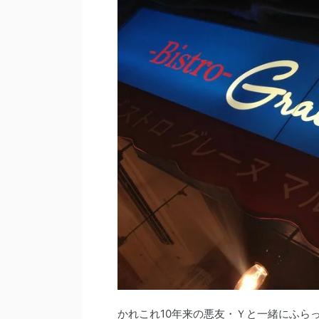
かれこれ10年来の悪友・Ｙと一緒にふら