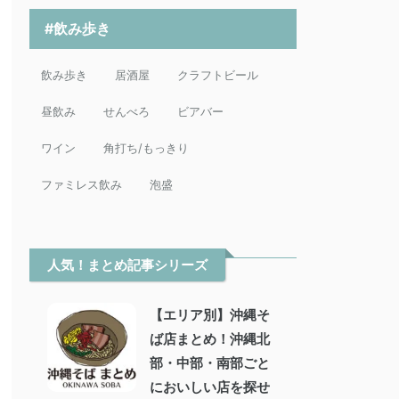
#飲み歩き
飲み歩き
居酒屋
クラフトビール
昼飲み
せんべろ
ビアバー
ワイン
角打ち/もっきり
ファミレス飲み
泡盛
人気！まとめ記事シリーズ
【エリア別】沖縄そ
ば店まとめ！沖縄北
部・中部・南部ごと
においしい店を探せ