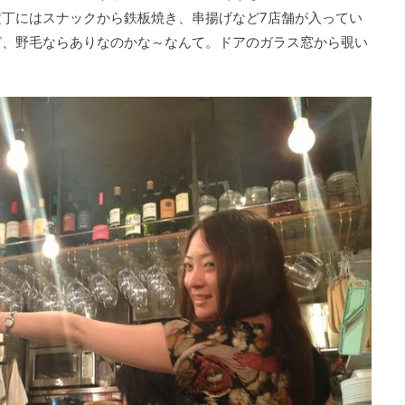
丁にはスナックから鉄板焼き、串揚げなど7店舗が入ってい
ど、野毛ならありなのかな～なんて。ドアのガラス窓から覗い