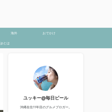
海外
おでかけ
jpとは
ユッキー@毎日ビール
沖縄在住11年目のグルメブロガー。