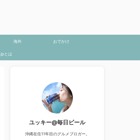
海外
おでかけ
jpとは
ユッキー@毎日ビール
沖縄在住11年目のグルメブロガー。