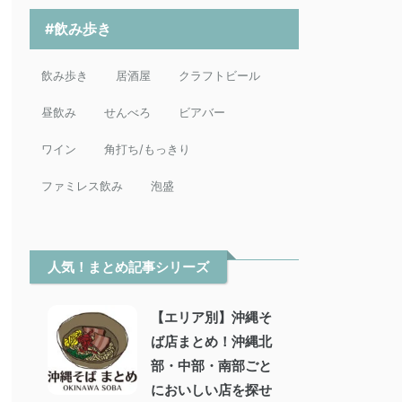
#飲み歩き
飲み歩き
居酒屋
クラフトビール
昼飲み
せんべろ
ビアバー
ワイン
角打ち/もっきり
ファミレス飲み
泡盛
人気！まとめ記事シリーズ
【エリア別】沖縄そ
ば店まとめ！沖縄北
部・中部・南部ごと
においしい店を探せ