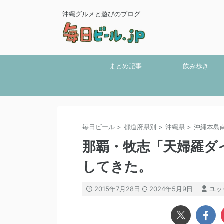
沖縄グルメと遊びのブログ
まとめ記事
飲み歩き
毎日ビール
>
都道府県別
>
沖縄県
>
沖縄本島
那覇・牧志「天婦羅ダ
してきた。
2015年7月28日
2024年5月9日
ユッ