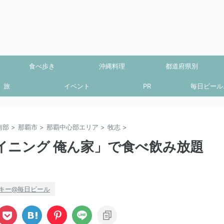
食べ歩き
沖縄料理
都道府県別
旅
イベント
PR
毎日ビール.
南部
>
那覇市
>
那覇中心部エリア
>
牧志
>
イニング 俺ん家」で食べ飲み放題
キー@毎日ビール