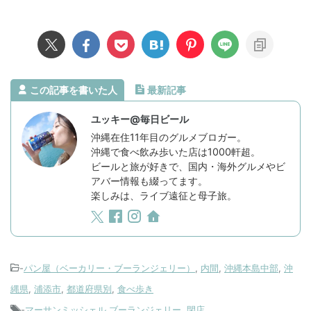
この記事を書いた人
最新記事
ユッキー@毎日ビール
沖縄在住11年目のグルメブロガー。
沖縄で食べ飲み歩いた店は1000軒超。
ビールと旅が好きで、国内・海外グルメやビ
アバー情報も綴ってます。
楽しみは、ライブ遠征と母子旅。
-
パン屋（ベーカリー・ブーランジェリー）
,
内間
,
沖縄本島中部
,
沖
縄県
,
浦添市
,
都道府県別
,
食べ歩き
-
マーサンミッシェル ブーランジェリー
,
閉店