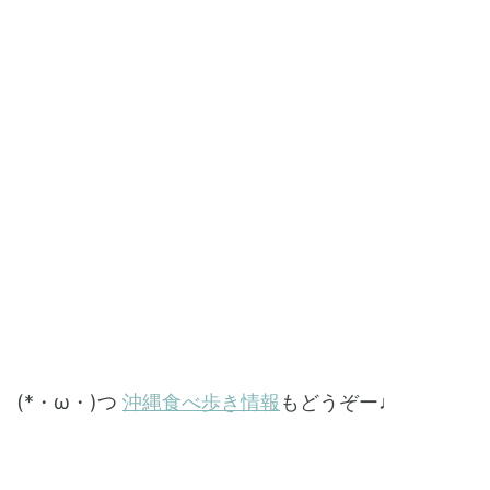
(*・ω・)つ
沖縄食べ歩き情報
もどうぞー♩