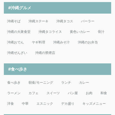
#沖縄グルメ
沖縄そば
沖縄ステーキ
沖縄タコス
パーラー
沖縄の大衆食堂
沖縄タコライス
黄色いカレー
骨汁
沖縄おでん
ヤギ料理
沖縄みそ汁
沖縄のお弁当
沖縄ぜんざい
沖縄の禁煙店
#食べ歩き
食べ歩き
朝食/モーニング
ランチ
カレー
ラーメン
カフェ
スイーツ
パン屋
お肉
和食
洋食
中華
エスニック
デカ盛り
キッズメニュー