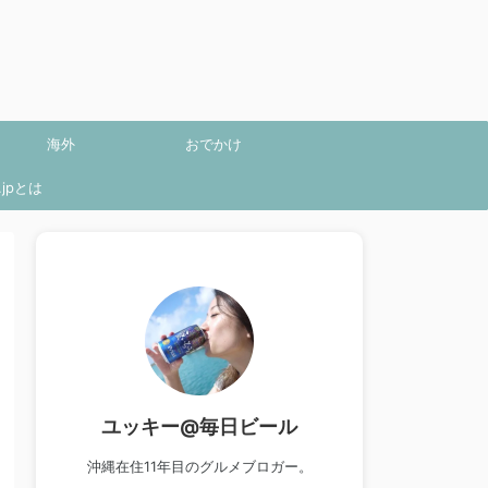
海外
おでかけ
jpとは
ユッキー@毎日ビール
沖縄在住11年目のグルメブロガー。