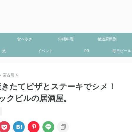
食べ歩き
沖縄料理
都道府県別
旅
イベント
PR
毎日ビール.
>
宮古島
>
」焼きたてピザとステーキでシメ！
ックビルの居酒屋。