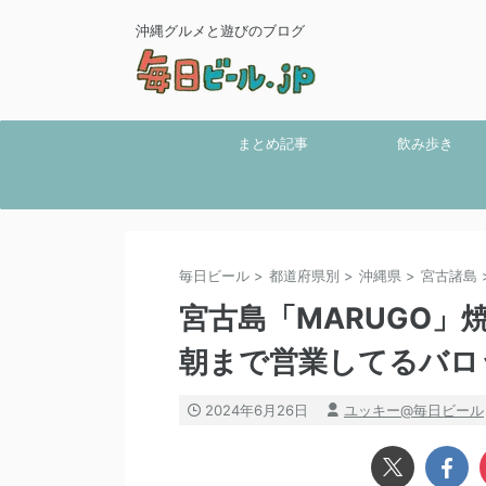
沖縄グルメと遊びのブログ
まとめ記事
飲み歩き
毎日ビール
>
都道府県別
>
沖縄県
>
宮古諸島
宮古島「MARUGO
朝まで営業してるバロ
2024年6月26日
ユッキー@毎日ビール