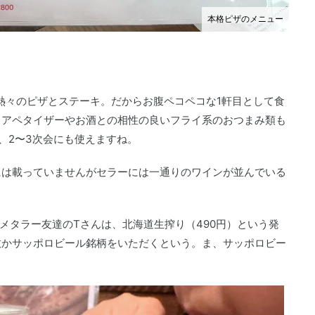
本格ピザのメニュー
た熱々のピザとステーキ。だからお腹ペコペコな1軒目として食
るアペタイザーやお酒との相性の良いフライ系のおつまみ類も
、2〜3次会にも使えますね。
には載っていませんがセラーには一通りのワインが並んでいる
、メタラー友達のTさんは、北海道生搾り（490円）という発
故かサッポロビール銘柄をいただくという。ま、サッポロビー