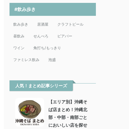
#飲み歩き
飲み歩き
居酒屋
クラフトビール
昼飲み
せんべろ
ビアバー
ワイン
角打ち/もっきり
ファミレス飲み
泡盛
人気！まとめ記事シリーズ
【エリア別】沖縄そ
ば店まとめ！沖縄北
部・中部・南部ごと
においしい店を探せ