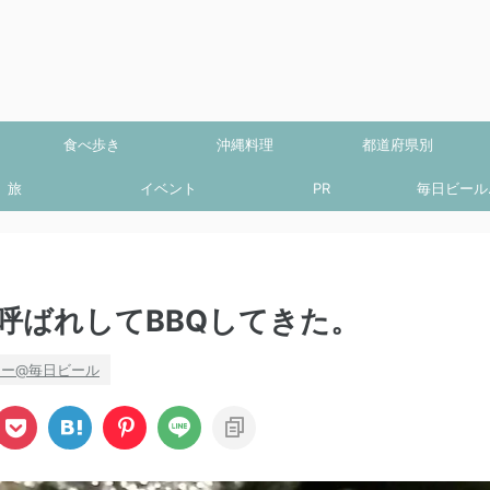
食べ歩き
沖縄料理
都道府県別
旅
イベント
PR
毎日ビール.
呼ばれしてBBQしてきた。
キー@毎日ビール