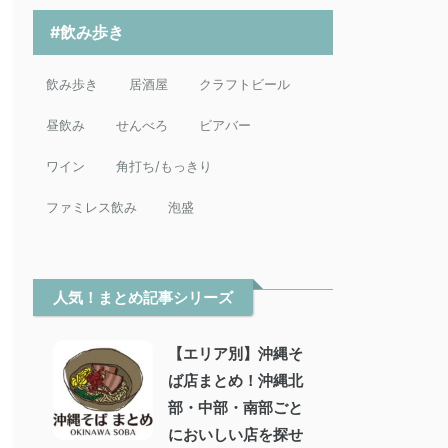
#飲み歩き
飲み歩き
居酒屋
クラフトビール
昼飲み
せんべろ
ビアバー
ワイン
角打ち/もっきり
ファミレス飲み
泡盛
人気！まとめ記事シリーズ
【エリア別】沖縄そ
ば店まとめ！沖縄北
部・中部・南部ごと
においしい店を探せ