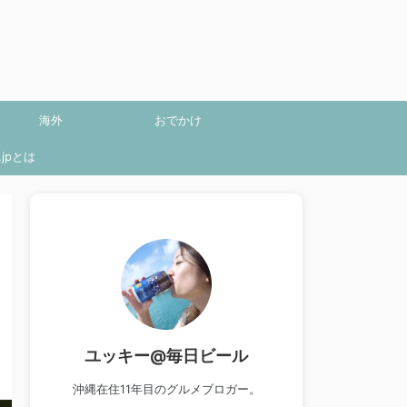
海外
おでかけ
jpとは
ユッキー@毎日ビール
沖縄在住11年目のグルメブロガー。