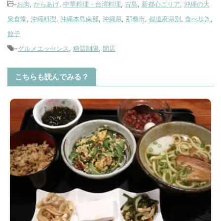
-
お肉
,
からあげ
,
中華料理・台湾料理
,
古島
,
新都心エリア
,
沖縄の大
衆食堂
,
沖縄料理
,
沖縄本島南部
,
沖縄県
,
那覇市
,
都道府県別
,
食べ歩き
,
餃子
-
グルメエッセンス
,
糖質制限
,
閉店
こちらも読んでみる？