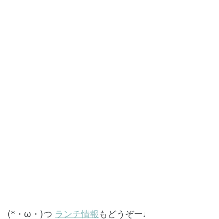
(*・ω・)つ
ランチ情報
もどうぞー♩