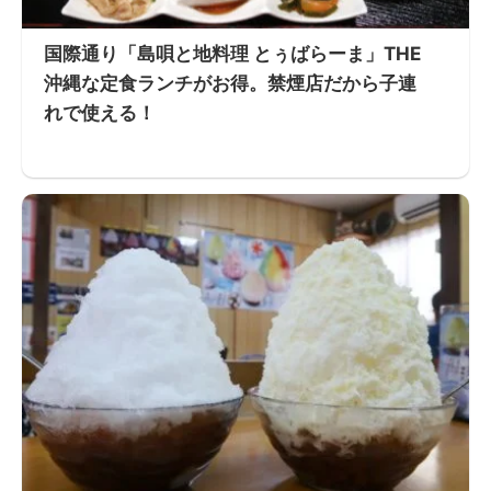
国際通り「島唄と地料理 とぅばらーま」THE
沖縄な定食ランチがお得。禁煙店だから子連
れで使える！