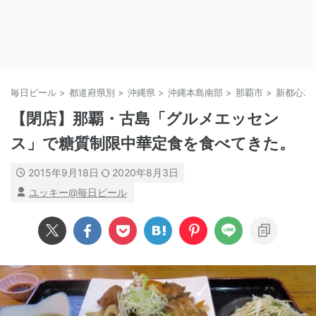
毎日ビール
>
都道府県別
>
沖縄県
>
沖縄本島南部
>
那覇市
>
新都心エ
【閉店】那覇・古島「グルメエッセン
ス」で糖質制限中華定食を食べてきた。
2015年9月18日
2020年8月3日
ユッキー@毎日ビール