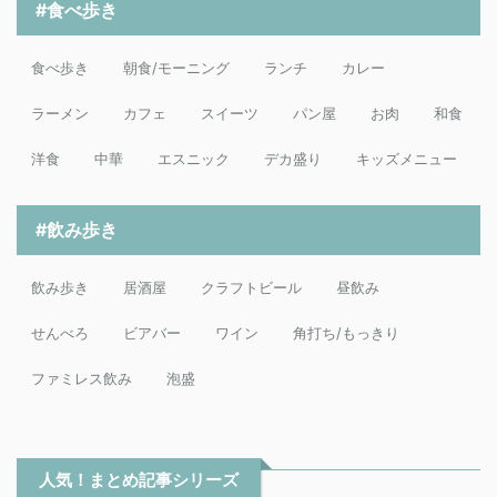
#食べ歩き
食べ歩き
朝食/モーニング
ランチ
カレー
ラーメン
カフェ
スイーツ
パン屋
お肉
和食
洋食
中華
エスニック
デカ盛り
キッズメニュー
#飲み歩き
飲み歩き
居酒屋
クラフトビール
昼飲み
せんべろ
ビアバー
ワイン
角打ち/もっきり
ファミレス飲み
泡盛
人気！まとめ記事シリーズ