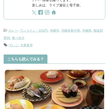
楽しみは、ライブ遠征と母子旅。
-
カレー
,
ワンコイン・500円
,
沖縄市
,
沖縄本島中部
,
沖縄県
,
都道府
県別
,
食べ歩き
-
でいご
,
大衆食堂
こちらも読んでみる？