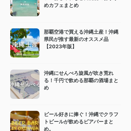
めカフェまとめ
那覇空港で買える沖縄土産！沖縄
県民が推す最新のオススメ品
【2023年版】
沖縄にせんべろ旋風が吹き荒れ
る！千円で飲める那覇の酒場まと
め
ビール好きに捧ぐ！沖縄でクラフ
トビールが飲めるビアバーまと
め。