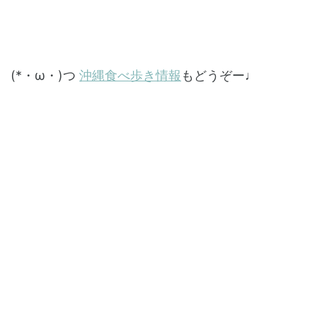
(*・ω・)つ
沖縄食べ歩き情報
もどうぞー♩