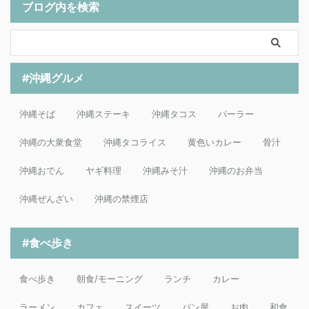
ブログ内を検索
#沖縄グルメ
沖縄そば
沖縄ステーキ
沖縄タコス
パーラー
沖縄の大衆食堂
沖縄タコライス
黄色いカレー
骨汁
沖縄おでん
ヤギ料理
沖縄みそ汁
沖縄のお弁当
沖縄ぜんざい
沖縄の禁煙店
#食べ歩き
食べ歩き
朝食/モーニング
ランチ
カレー
ラーメン
カフェ
スイーツ
パン屋
お肉
和食