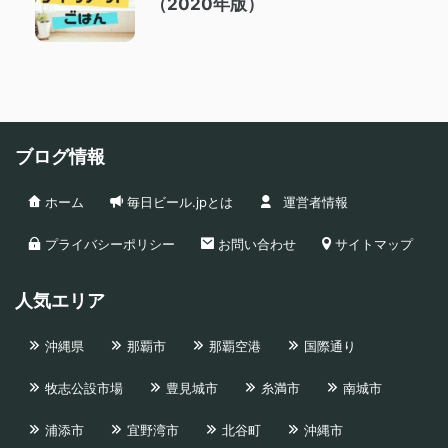
（2020年版）
ブログ情報
ホーム
毎日ビール.jpとは
運営者情報
プライバシーポリシー
お問い合わせ
サイトマップ
人気エリア
沖縄県
那覇市
那覇空港
国際通り
牧志公設市場
豊見城市
糸満市
南城市
浦添市
宜野湾市
北谷町
沖縄市