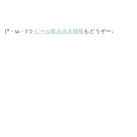
(*・ω・)つ
ビール飲み歩き情報
もどうぞー♩