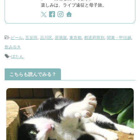
楽しみは、ライブ遠征と母子旅。
-
ビール
,
五反田
,
品川区
,
居酒屋
,
東京都
,
都道府県別
,
関東・甲信越
,
飲み歩き
-
ぼたん
こちらも読んでみる？