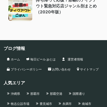
持ち帰って応援！那覇のテイクア
ウト緊急対応店ジャンル別まとめ
（2020年版）
ブログ情報
ホーム
毎日ビール.jpとは
運営者情報
プライバシーポリシー
お問い合わせ
サイトマップ
人気エリア
沖縄県
那覇市
那覇空港
国際通り
牧志公設市場
豊見城市
糸満市
南城市