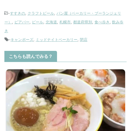
-
すすきの
,
クラフトビール
,
パン屋（ベーカリー・ブーランジェリ
ー）
,
ビアバー
,
ビール
,
北海道
,
札幌市
,
都道府県別
,
食べ歩き
,
飲み歩
き
-
キャンポーズ
,
ミッドナイトベーカリー
,
閉店
こちらも読んでみる？