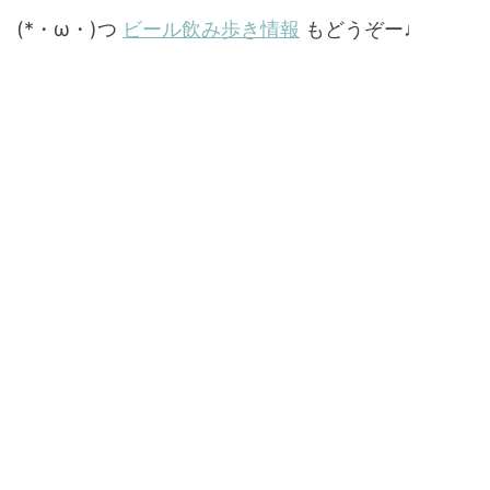
(*・ω・)つ
ビール飲み歩き情報
もどうぞー♩