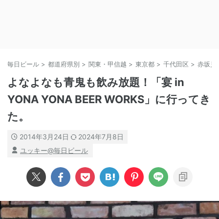
毎日ビール
>
都道府県別
>
関東・甲信越
>
東京都
>
千代田区
>
赤坂見
よなよなも青鬼も飲み放題！「宴 in
YONA YONA BEER WORKS」に行ってき
た。
2014年3月24日
2024年7月8日
ユッキー@毎日ビール