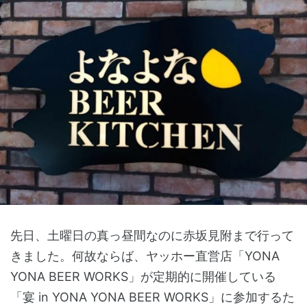
先日、土曜日の真っ昼間なのに赤坂見附まで行って
きました。何故ならば、ヤッホー直営店「YONA
YONA BEER WORKS」が定期的に開催している
「宴 in YONA YONA BEER WORKS」に参加するた