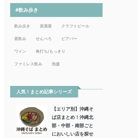
#飲み歩き
飲み歩き
居酒屋
クラフトビール
昼飲み
せんべろ
ビアバー
ワイン
角打ち/もっきり
ファミレス飲み
泡盛
人気！まとめ記事シリーズ
【エリア別】沖縄そ
ば店まとめ！沖縄北
部・中部・南部ごと
においしい店を探せ