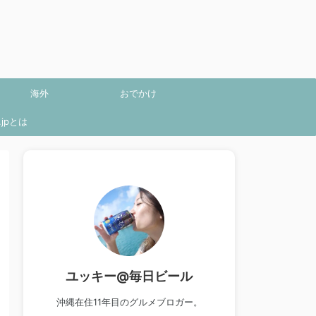
海外
おでかけ
jpとは
ユッキー@毎日ビール
沖縄在住11年目のグルメブロガー。