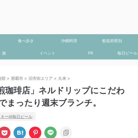
食べ歩き
沖縄料理
都道府県別
旅
イベント
PR
毎日ビール.
南部
>
那覇市
>
旧市街エリア
>
久米
>
煎珈琲店」ネルドリップにこだわ
でまったり週末ブランチ。
ッキー@毎日ビール