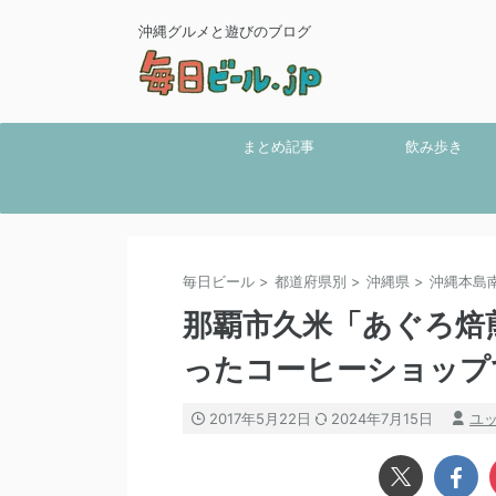
沖縄グルメと遊びのブログ
まとめ記事
飲み歩き
毎日ビール
>
都道府県別
>
沖縄県
>
沖縄本島
那覇市久米「あぐろ焙
ったコーヒーショップ
2017年5月22日
2024年7月15日
ユ