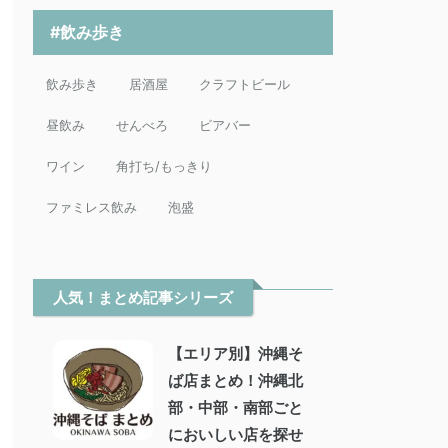
#飲み歩き
飲み歩き
居酒屋
クラフトビール
昼飲み
せんべろ
ビアバー
ワイン
角打ち/もっきり
ファミレス飲み
泡盛
人気！まとめ記事シリーズ
【エリア別】沖縄そ
ば店まとめ！沖縄北
部・中部・南部ごと
においしい店を探せ