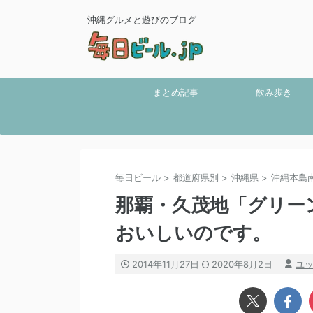
沖縄グルメと遊びのブログ
まとめ記事
飲み歩き
毎日ビール
>
都道府県別
>
沖縄県
>
沖縄本島
那覇・久茂地「グリー
おいしいのです。
2014年11月27日
2020年8月2日
ユ