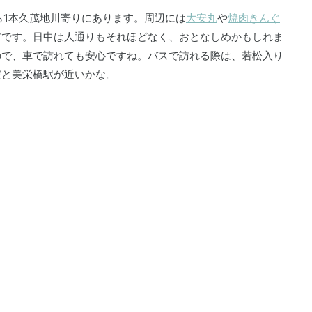
ら1本久茂地川寄りにあります。周辺には
大安丸
や
焼肉きんぐ
アです。日中は人通りもそれほどなく、おとなしめかもしれま
ので、車で訪れても安心ですね。バスで訪れる際は、若松入り
だと美栄橋駅が近いかな。