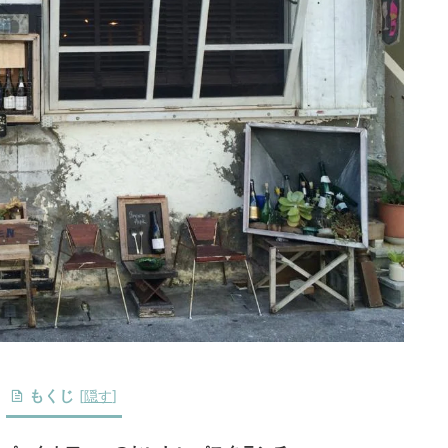
もくじ
[
隠す
]