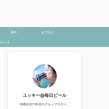
海外
おでかけ
jpとは
ユッキー@毎日ビール
沖縄在住11年目のグルメブロガー。