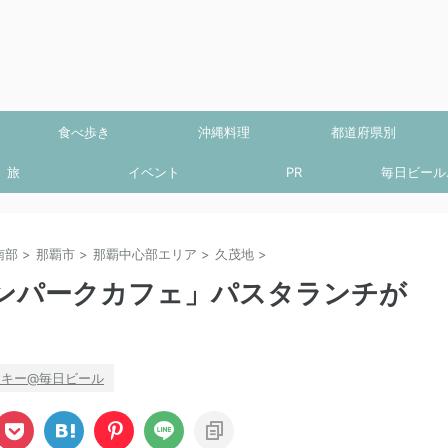
食べ歩き
沖縄料理
都道府県別
旅
イベント
PR
毎日ビール.
南部
>
那覇市
>
那覇中心部エリア
>
久茂地
>
ンパークカフェ」パスタランチが
ッキー@毎日ビール