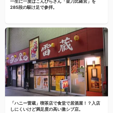
一生に一度はこんぴらさん「金刀比羅宮」を
285段の駆け足で参拝。
「ハニー雷蔵」喫茶店で食堂で居酒屋！？入店
しにくいけど満足度の高い激シブ店。