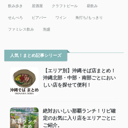
飲み歩き
居酒屋
クラフトビール
昼飲み
せんべろ
ビアバー
ワイン
角打ち/もっきり
ファミレス飲み
泡盛
人気！まとめ記事シリーズ
【エリア別】沖縄そば店まとめ！
沖縄北部・中部・南部ごとにおい
しい店を探せて便利！
絶対おいしい那覇ランチ！リピ確
定のお気に入り店をエリアごとに
ご紹介。