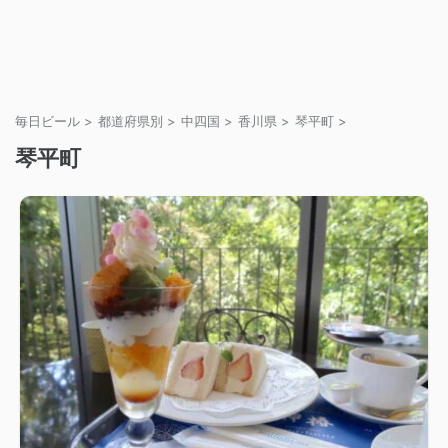
毎日ビール
>
都道府県別
>
中四国
>
香川県
>
琴平町
>
琴平町