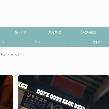
食べ歩き
沖縄料理
都道府県別
旅
イベント
PR
毎日ビール.
区
>
六本木
>