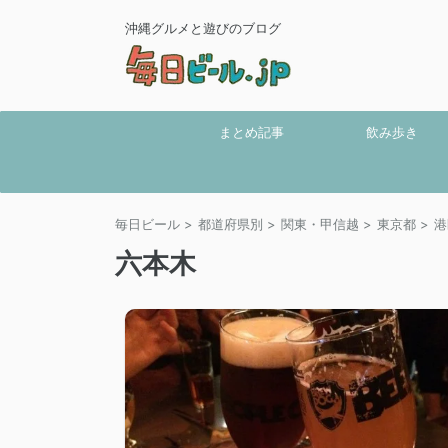
沖縄グルメと遊びのブログ
まとめ記事
飲み歩き
毎日ビール
>
都道府県別
>
関東・甲信越
>
東京都
>
港
六本木