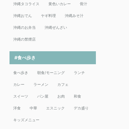
沖縄タコライス
黄色いカレー
骨汁
沖縄おでん
ヤギ料理
沖縄みそ汁
沖縄のお弁当
沖縄ぜんざい
沖縄の禁煙店
#食べ歩き
食べ歩き
朝食/モーニング
ランチ
カレー
ラーメン
カフェ
スイーツ
パン屋
お肉
和食
洋食
中華
エスニック
デカ盛り
キッズメニュー