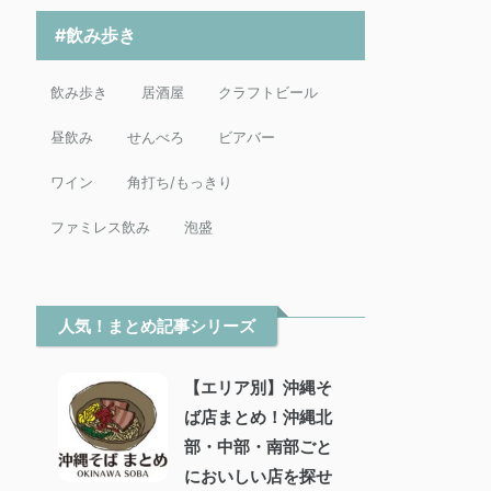
#飲み歩き
飲み歩き
居酒屋
クラフトビール
昼飲み
せんべろ
ビアバー
ワイン
角打ち/もっきり
ファミレス飲み
泡盛
人気！まとめ記事シリーズ
【エリア別】沖縄そ
ば店まとめ！沖縄北
部・中部・南部ごと
においしい店を探せ