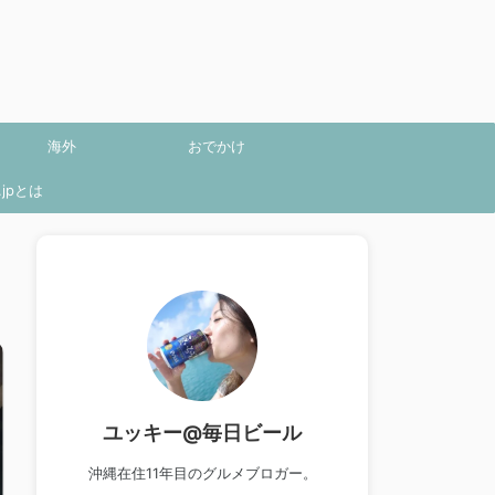
海外
おでかけ
jpとは
ユッキー@毎日ビール
沖縄在住11年目のグルメブロガー。