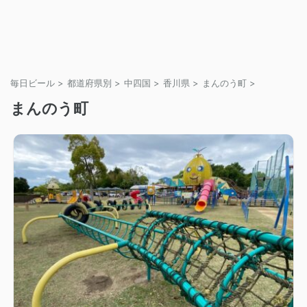
毎日ビール
>
都道府県別
>
中四国
>
香川県
>
まんのう町
>
まんのう町