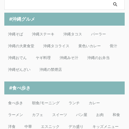
#沖縄グルメ
沖縄そば
沖縄ステーキ
沖縄タコス
パーラー
沖縄の大衆食堂
沖縄タコライス
黄色いカレー
骨汁
沖縄おでん
ヤギ料理
沖縄みそ汁
沖縄のお弁当
沖縄ぜんざい
沖縄の禁煙店
#食べ歩き
食べ歩き
朝食/モーニング
ランチ
カレー
ラーメン
カフェ
スイーツ
パン屋
お肉
和食
洋食
中華
エスニック
デカ盛り
キッズメニュー