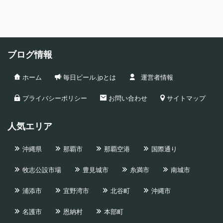
ブログ情報
ホーム
毎日ビール.jpとは
運営者情報
プライバシーポリシー
お問い合わせ
サイトマップ
人気エリア
沖縄県
那覇市
那覇空港
国際通り
牧志公設市場
豊見城市
糸満市
南城市
浦添市
宜野湾市
北谷町
沖縄市
名護市
恩納村
本部町