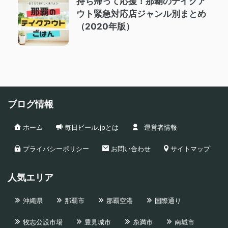
持ち帰って応援！那覇のテイクア
ウト緊急対応店ジャンル別まとめ
（2020年版）
ブログ情報
ホーム
毎日ビール.jpとは
運営者情報
プライバシーポリシー
お問い合わせ
サイトマップ
人気エリア
沖縄県
那覇市
那覇空港
国際通り
牧志公設市場
豊見城市
糸満市
南城市