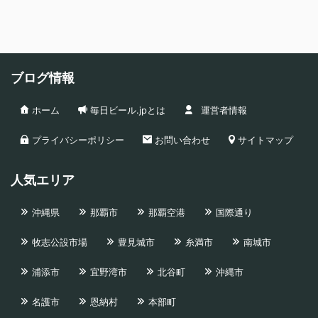
ブログ情報
ホーム
毎日ビール.jpとは
運営者情報
プライバシーポリシー
お問い合わせ
サイトマップ
人気エリア
沖縄県
那覇市
那覇空港
国際通り
牧志公設市場
豊見城市
糸満市
南城市
浦添市
宜野湾市
北谷町
沖縄市
名護市
恩納村
本部町