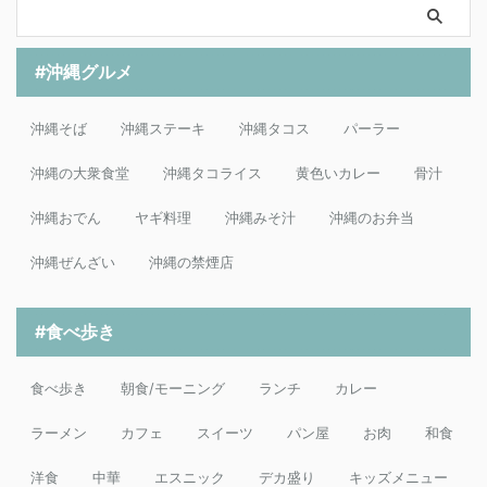
#沖縄グルメ
沖縄そば
沖縄ステーキ
沖縄タコス
パーラー
沖縄の大衆食堂
沖縄タコライス
黄色いカレー
骨汁
沖縄おでん
ヤギ料理
沖縄みそ汁
沖縄のお弁当
沖縄ぜんざい
沖縄の禁煙店
#食べ歩き
食べ歩き
朝食/モーニング
ランチ
カレー
ラーメン
カフェ
スイーツ
パン屋
お肉
和食
洋食
中華
エスニック
デカ盛り
キッズメニュー