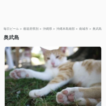
毎日ビール
>
都道府県別
>
沖縄県
>
沖縄本島南部
>
南城市
>
奥武島
>
奥武島