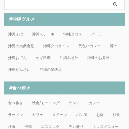
#沖縄グルメ
沖縄そば
沖縄ステーキ
沖縄タコス
パーラー
沖縄の大衆食堂
沖縄タコライス
黄色いカレー
骨汁
沖縄おでん
ヤギ料理
沖縄みそ汁
沖縄のお弁当
沖縄ぜんざい
沖縄の禁煙店
#食べ歩き
食べ歩き
朝食/モーニング
ランチ
カレー
ラーメン
カフェ
スイーツ
パン屋
お肉
和食
洋食
中華
エスニック
デカ盛り
キッズメニュー