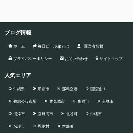
ブログ情報
ホーム
毎日ビール.jpとは
運営者情報
プライバシーポリシー
お問い合わせ
サイトマップ
人気エリア
沖縄県
那覇市
那覇空港
国際通り
牧志公設市場
豊見城市
糸満市
南城市
浦添市
宜野湾市
北谷町
沖縄市
名護市
恩納村
本部町