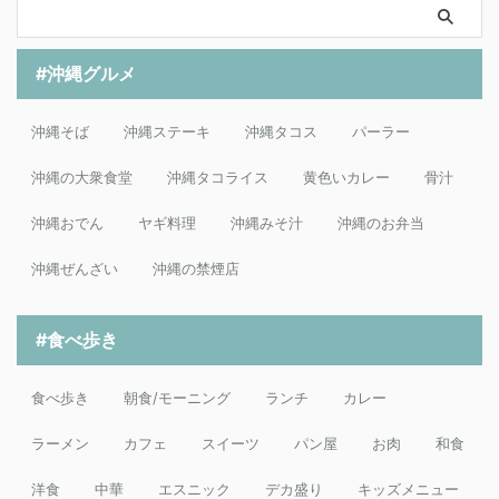
#沖縄グルメ
沖縄そば
沖縄ステーキ
沖縄タコス
パーラー
沖縄の大衆食堂
沖縄タコライス
黄色いカレー
骨汁
沖縄おでん
ヤギ料理
沖縄みそ汁
沖縄のお弁当
沖縄ぜんざい
沖縄の禁煙店
#食べ歩き
食べ歩き
朝食/モーニング
ランチ
カレー
ラーメン
カフェ
スイーツ
パン屋
お肉
和食
洋食
中華
エスニック
デカ盛り
キッズメニュー