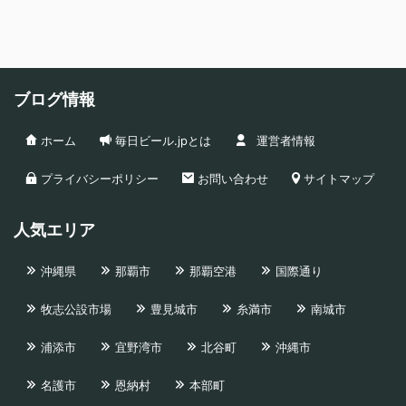
ブログ情報
ホーム
毎日ビール.jpとは
運営者情報
プライバシーポリシー
お問い合わせ
サイトマップ
人気エリア
沖縄県
那覇市
那覇空港
国際通り
牧志公設市場
豊見城市
糸満市
南城市
浦添市
宜野湾市
北谷町
沖縄市
名護市
恩納村
本部町