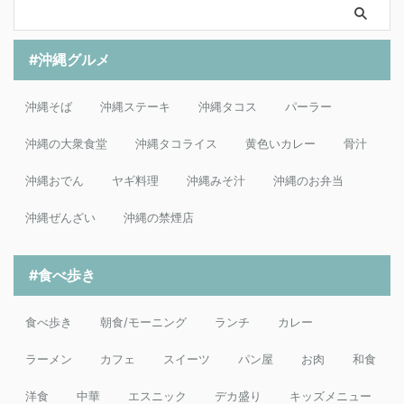
#沖縄グルメ
沖縄そば
沖縄ステーキ
沖縄タコス
パーラー
沖縄の大衆食堂
沖縄タコライス
黄色いカレー
骨汁
沖縄おでん
ヤギ料理
沖縄みそ汁
沖縄のお弁当
沖縄ぜんざい
沖縄の禁煙店
#食べ歩き
食べ歩き
朝食/モーニング
ランチ
カレー
ラーメン
カフェ
スイーツ
パン屋
お肉
和食
洋食
中華
エスニック
デカ盛り
キッズメニュー