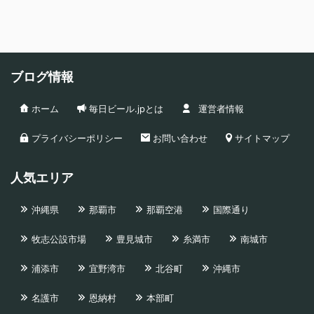
ブログ情報
ホーム
毎日ビール.jpとは
運営者情報
プライバシーポリシー
お問い合わせ
サイトマップ
人気エリア
沖縄県
那覇市
那覇空港
国際通り
牧志公設市場
豊見城市
糸満市
南城市
浦添市
宜野湾市
北谷町
沖縄市
名護市
恩納村
本部町