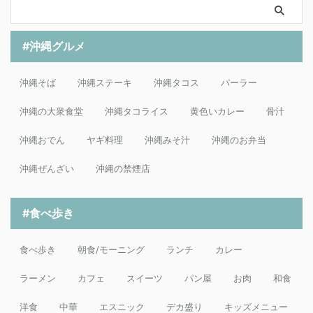
#沖縄グルメ
沖縄そば
沖縄ステーキ
沖縄タコス
パーラー
沖縄の大衆食堂
沖縄タコライス
黄色いカレー
骨汁
沖縄おでん
ヤギ料理
沖縄みそ汁
沖縄のお弁当
沖縄ぜんざい
沖縄の禁煙店
#食べ歩き
食べ歩き
朝食/モーニング
ランチ
カレー
ラーメン
カフェ
スイーツ
パン屋
お肉
和食
洋食
中華
エスニック
デカ盛り
キッズメニュー