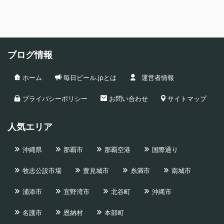
ブログ情報
ホーム
毎日ビール.jpとは
運営者情報
プライバシーポリシー
お問い合わせ
サイトマップ
人気エリア
沖縄県
那覇市
那覇空港
国際通り
牧志公設市場
豊見城市
糸満市
南城市
浦添市
宜野湾市
北谷町
沖縄市
名護市
恩納村
本部町