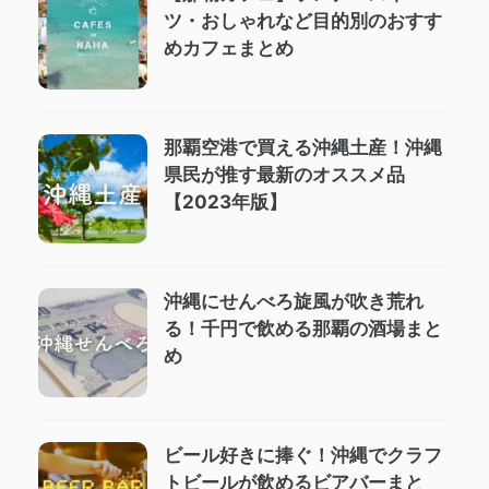
ツ・おしゃれなど目的別のおすす
めカフェまとめ
那覇空港で買える沖縄土産！沖縄
県民が推す最新のオススメ品
【2023年版】
沖縄にせんべろ旋風が吹き荒れ
る！千円で飲める那覇の酒場まと
め
ビール好きに捧ぐ！沖縄でクラフ
トビールが飲めるビアバーまと