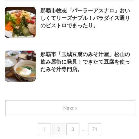
那覇市牧志「パーラーアスナロ」おい
しくてリーズナブル！パラダイス通り
のビストロでまったり。
那覇市「玉城豆腐のみそ汁屋」松山の
飲み屋街に発見！できたて豆腐を使っ
たみそ汁専門店。
Next »
1
2
3
…
71